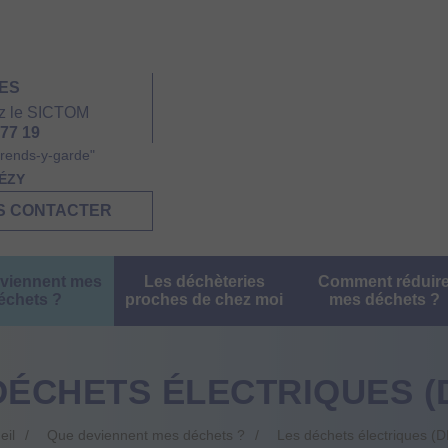
ES
z le SICTOM
 77 19
rends-y-garde"
HÉZY
S CONTACTER
viennent mes
Les déchèteries
Comment réduir
échets ?
proches de chez moi
mes déchets ?
DÉCHETS ÉLECTRIQUES (
eil
Que deviennent mes déchets ?
Les déchets électriques (