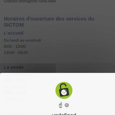
Ordures Ménagères Nord Allier.
Horaires d'ouverture des services du
SICTOM
L'accueil
Du lundi au vendredi
8h00 - 12h00
13h00 - 16h30
La pesée
Du lundi au jeudi
8h00 - 17h30
Le vendredi
8h00 - 17h00
Non-stop
☝ 🍪
Magasin