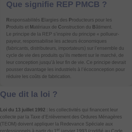
Que signifie REP PMCB ?
R
esponsabilités
E
largies des
P
roducteurs pour les
P
roduits et
M
atériaux de
C
onstruction du
B
âtiment.
Le principe de la REP s’inspire du principe « pollueur-
payeur, responsabilise les acteurs économiques
(fabricants, distributeurs, importateurs) sur l’ensemble du
cycle de vie des produits qu’ils mettent sur le marché, de
leur conception jusqu’à leur fin de vie. Ce principe devrait
pousser davantage les industriels à l’écoconception pour
réduire les coûts de fabrication.
Que dit la loi ?
Loi du 13 juillet 1992
: les collectivités qui financent leur
collecte par la Taxe d’Enlèvement des Ordures Ménagères
(TEOM) doivent appliquer la Redevance Spéciale aux
er
professionnels à partir du 1
janvier 1993 (codifié au Code