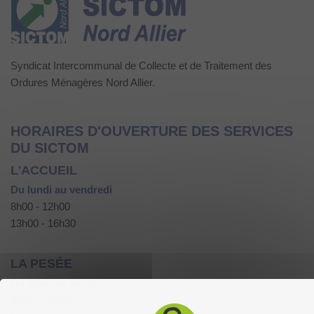
Syndicat Intercommunal de Collecte et de Traitement des
Ordures Ménagères Nord Allier.
HORAIRES D'OUVERTURE DES SERVICES
DU SICTOM
L'ACCUEIL
Du lundi au vendredi
8h00 - 12h00
13h00 - 16h30
LA PESÉE
Du lundi au jeudi
8h00 - 17h30