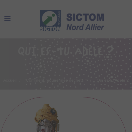
QUI ES-TU ADÈLE ?
Accueil
Comment réduire mes déchets ?
Qui es-tu Adèle ?