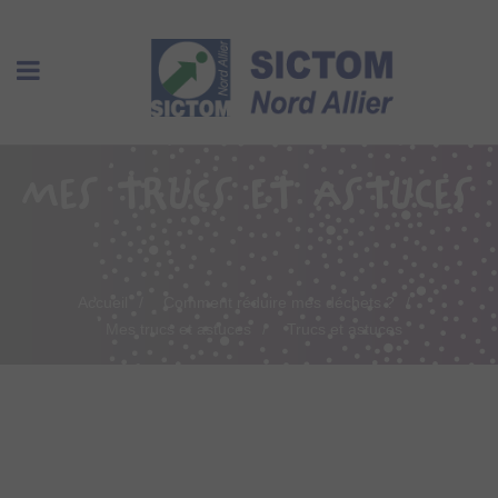
MES TRUCS ET ASTUCES
Accueil
Comment réduire mes déchets ?
Mes trucs et astuces
Trucs et astuces