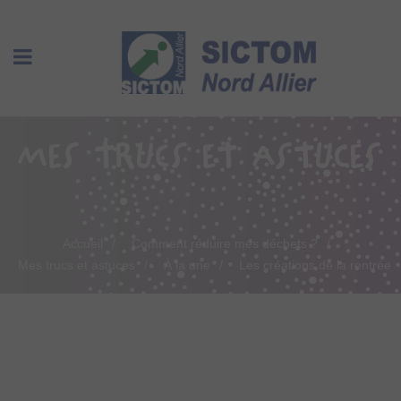
MES TRUCS ET ASTUCES
Accueil
Comment réduire mes déchets ?
Mes trucs et astuces
À la une
Les créations de la rentrée