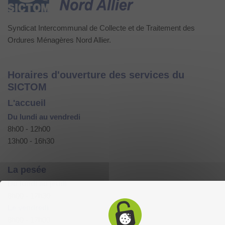
Syndicat Intercommunal de Collecte et de Traitement des
Ordures Ménagères Nord Allier.
Horaires d'ouverture des services du
SICTOM
L'accueil
Du lundi au vendredi
8h00 - 12h00
13h00 - 16h30
La pesée
Du lundi au jeudi
8h00 - 17h30
Le vendredi
8h00 - 17h00