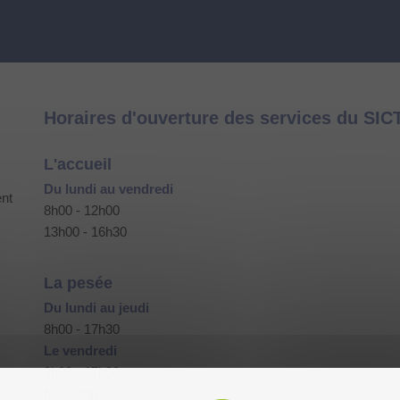
Horaires d'ouverture des services du SI
L'accueil
Du lundi au vendredi
ent
8h00 - 12h00
13h00 - 16h30
La pesée
Du lundi au jeudi
8h00 - 17h30
Le vendredi
8h00 - 17h00
Non-stop