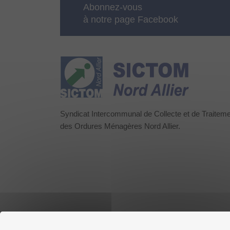
Abonnez-vous
à notre page Facebook
Syndicat Intercommunal de Collecte et de Traitem
des Ordures Ménagères Nord Allier.