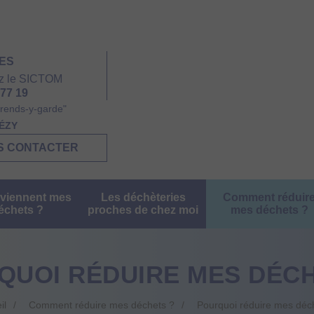
ES
z le SICTOM
 77 19
rends-y-garde"
HÉZY
S CONTACTER
viennent mes
Les déchèteries
Comment réduir
échets ?
proches de chez moi
mes déchets ?
QUOI RÉDUIRE MES DÉCH
il
Comment réduire mes déchets ?
Pourquoi réduire mes déc